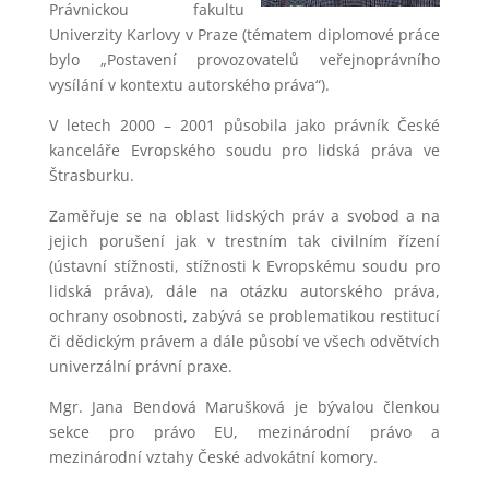
Právnickou fakultu
Univerzity Karlovy v Praze (tématem diplomové práce
bylo „Postavení provozovatelů veřejnoprávního
vysílání v kontextu autorského práva“).
V letech 2000 – 2001 působila jako právník České
kanceláře Evropského soudu pro lidská práva ve
Štrasburku.
Zaměřuje se na oblast lidských práv a svobod a na
jejich porušení jak v trestním tak civilním řízení
(ústavní stížnosti, stížnosti k Evropskému soudu pro
lidská práva), dále na otázku autorského práva,
ochrany osobnosti, zabývá se problematikou restitucí
či dědickým právem a dále působí ve všech odvětvích
univerzální právní praxe.
Mgr. Jana Bendová Marušková je bývalou členkou
sekce pro právo EU, mezinárodní právo a
mezinárodní vztahy České advokátní komory.