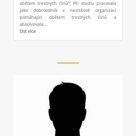
obětem trestných činů“. Při studiu pracovala
jako dobrovolník v neziskové organizaci
pomáhající obětem trestných činů a
absolvovala...
číst více