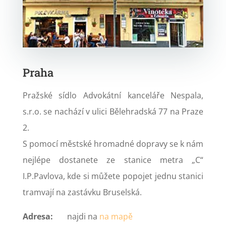
Praha
Pražské sídlo Advokátní kanceláře Nespala,
s.r.o. se nachází v ulici Bělehradská 77 na Praze
2.
S pomocí městské hromadné dopravy se k nám
nejlépe dostanete ze stanice metra „C“
I.P.Pavlova, kde si můžete popojet jednu stanici
tramvají na zastávku Bruselská.
Adresa:
najdi na
na mapě