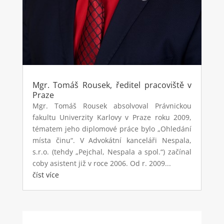
Mgr. Tomáš Rousek, ředitel pracoviště v
Praze
Mgr. Tomáš Rousek absolvoval Právnickou
fakultu Univerzity Karlovy v Praze roku 2009,
tématem jeho diplomové práce bylo „Ohledání
místa činu“. V Advokátní kanceláři Nespala,
s.r.o. (tehdy „Pejchal, Nespala a spol.“) začínal
coby asistent již v roce 2006. Od r. 2009...
číst více