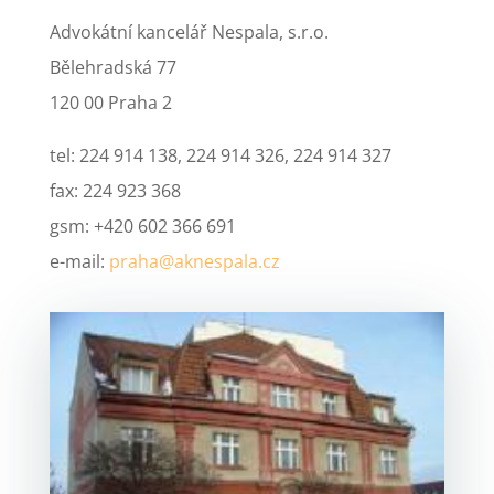
Advokátní kancelář Nespala, s.r.o.
Bělehradská 77
120 00 Praha 2
tel: 224 914 138, 224 914 326, 224 914 327
fax: 224 923 368
gsm: +420 602 366 691
e-mail:
praha@aknespala.cz