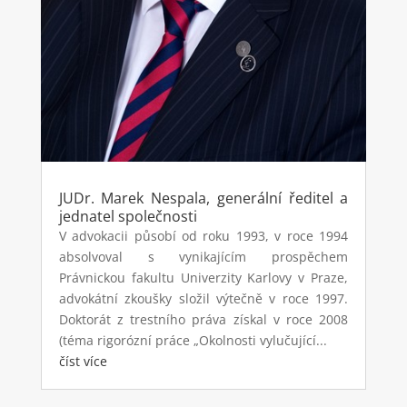
JUDr. Marek Nespala, generální ředitel a
jednatel společnosti
V advokacii působí od roku 1993, v roce 1994
absolvoval s vynikajícím prospěchem
Právnickou fakultu Univerzity Karlovy v Praze,
advokátní zkoušky složil výtečně v roce 1997.
Doktorát z trestního práva získal v roce 2008
(téma rigorózní práce „Okolnosti vylučující...
číst více