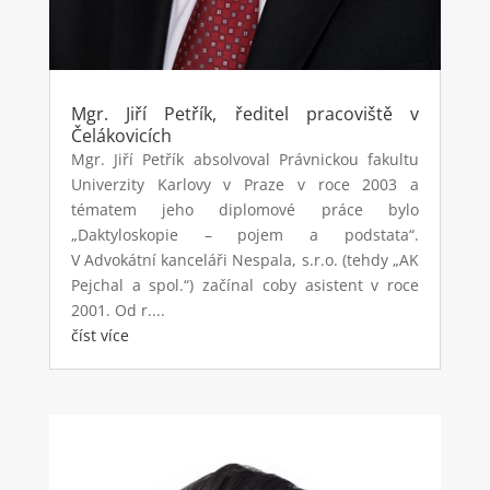
Mgr. Jiří Petřík, ředitel pracoviště v
Čelákovicích
Mgr. Jiří Petřík absolvoval Právnickou fakultu
Univerzity Karlovy v Praze v roce 2003 a
tématem jeho diplomové práce bylo
„Daktyloskopie – pojem a podstata“.
V Advokátní kanceláři Nespala, s.r.o. (tehdy „AK
Pejchal a spol.“) začínal coby asistent v roce
2001. Od r....
číst více