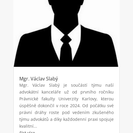
Mgr. Václav Slabý
Mgr. Václav Slabý je součástí týmu naší
advokátní kanceláře už od prvního ročníku
Právnické fakulty Univerzity Karlovy, kterou
úspěšně dokončil v roce 2024. Od počátku své
právní dráhy roste pod vedením zkušeného
týmu advokátů a díky každodenní praxi spojuje
kvalitní...
číst více